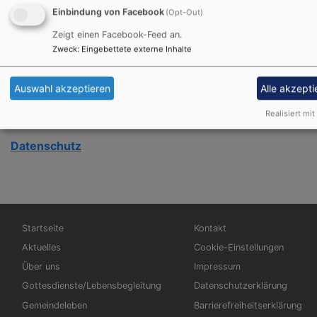
Telefon:
0 95 71 / 98 20 19
Einbindung von Facebook
(Opt-Out)
Zeigt einen Facebook-Feed an.
Telefax:
0 95 71 / 98 20 22
Zweck
:
Eingebettete externe Inhalte
E-Mail:
pfarramt.michelau@elkb.de
Auswahl akzeptieren
Alle akzepti
Realisiert mit
Datenschutz
Hauptnavigation
Fußbereichsmenü
Startseite
Kontakt
Aktuelles
Cookie-Einstellungen
Über uns
Impressum
Gottesdienste/Lebensbegleitung
Datenschutzerklärung
Gemeindeleben
Barrierefreiheitserklärung