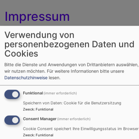
Impressum
Verwendung von
Angaben gemäß § 5 TMG:
personenbezogenen Daten und
Cookies
Evang.-Luth. Kirchengemeinden Michelau und
Schwürbitz
Bitte die Dienste und Anwendungen von Drittanbietern auswählen,
wir nutzen möchten.
Für weitere Informationen bitte unsere
Ev.-Luth. Pfarramt
Datenschutzhinweise
lesen.
Kirchplatz 5
96247 Michelau
Funktional
(immer erforderlich)
Vertreten durch:
Speichern von Daten: Cookie für die Benutzersitzung
Zweck
:
Funktional
Pfarrer Leander Sünkel und Diakon Andreas Dünisch
Consent Manager
(immer erforderlich)
Kontakt:
Cookie Consent speichert Ihre Einwilligungsstatus im Browser
Zweck
:
Funktional