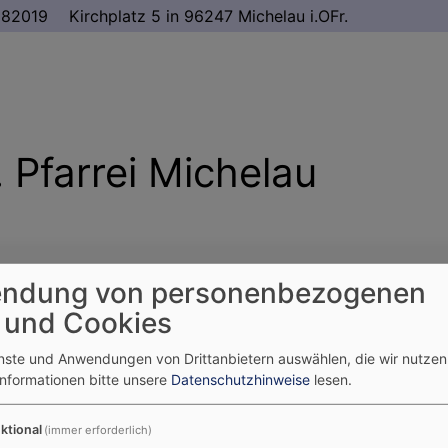
982019
Kirchplatz 5 in 96247 Michelau i.OFr.
 Pfarrei Michelau
dienste/Lebensbegleitung
Gemeindeleben
ndung von personenbezogenen
 und Cookies
enste und Anwendungen von Drittanbietern auswählen, die wir nutze
Informationen bitte unsere
Datenschutzhinweise
lesen.
g
ktional
(immer erforderlich)