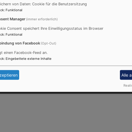
ichern von Daten: Cookie für die Benutzersitzung
ck
:
Funktional
Ihres Lebens.
sent Manager
(immer erforderlich)
kie Consent speichert Ihre Einwilligungsstatus im Browser
ck
:
Funktional
Fußbereichsmenü
Be
Kontakt
bindung von Facebook
(Opt-Out)
Cookie-Einstellungen
gt einen Facebook-Feed an.
Impressum
ck
:
Eingebettete externe Inhalte
Datenschutzerklärung
Barrierefreiheitserklärung
zeptieren
Alle 
Reali