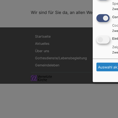
Spe
Zwe
Wir sind für Sie da, an allen Wendepunkten 
Con
Coo
Zwe
Hauptnavigation
Startseite
Ein
Aktuelles
Zei
Über uns
Zwe
Gottesdienste/Lebensbegleitung
Gemeindeleben
Auswahl ak