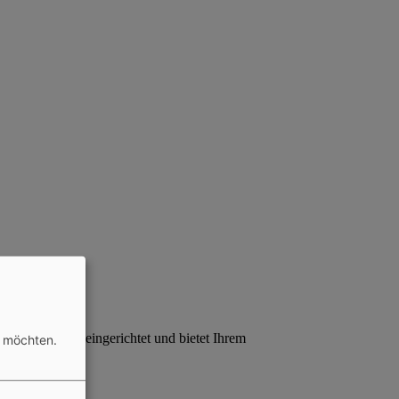
inkindgerecht eingerichtet und bietet Ihrem
n möchten.