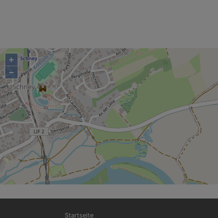
+
−
Hauptnavigation
Startseite