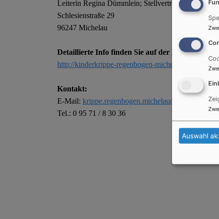
Fun
Leiterin Regina Dümmlein;
Stellvertreterin Gabriele
Schlesienstraße 29
Spe
96247 Michelau
Zwe
Con
Detaillierte Info finden Sie auf der Homepage un
Coo
http://kinderkrippe-regenbogen-michelau.e-kita.de/
Zwe
Ein
Kontakt:
Zei
E-Mail:
krippe.regenbogen.michelau@elkb.de
Zwe
Tel.: 0 95 71 / 8 30 36
Auswahl ak