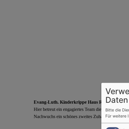
Verwe
Daten
Evang-Luth. Kinderkrippe Haus Regenbogen
Hier betreut ein engagiertes Team die Kleinsten: Mä
Bitte die Di
Für weitere 
Nachwuchs ein schönes zweites Zuhause.