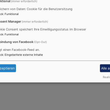
ktional
 Friedrich
(immer erforderlich)
ichern von Daten: Cookie für die Benutzersitzung
ck
:
Funktional
sent Manager
(immer erforderlich)
ter:
kie Consent speichert Ihre Einwilligungsstatus im Browser
ck
:
Funktional
bindung von Facebook
(Opt-Out)
gt einen Facebook-Feed an.
ck
:
Eingebettete externe Inhalte
zeptieren
Alle 
Reali