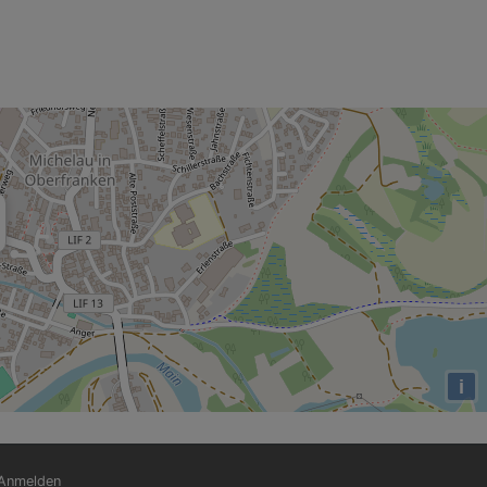
i
nutzermenü
Anmelden