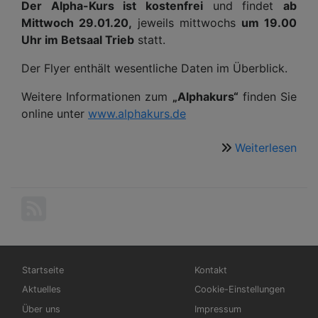
Der Alpha-Kurs ist kostenfrei
und findet
ab
Mittwoch 29.01.20,
jeweils mittwochs
um 19.00
Uhr im Betsaal Trieb
statt.
Der Flyer enthält wesentliche Daten im Überblick.
Weitere Informationen zum
„Alphakurs“
finden Sie
online unter
www.alphakurs.de
Weiterlesen
übe
Gla
für
Suc
Zwe
und
Neu
Hauptnavigation
Fußbereichsmenü
Startseite
Kontakt
Aktuelles
Cookie-Einstellungen
Über uns
Impressum