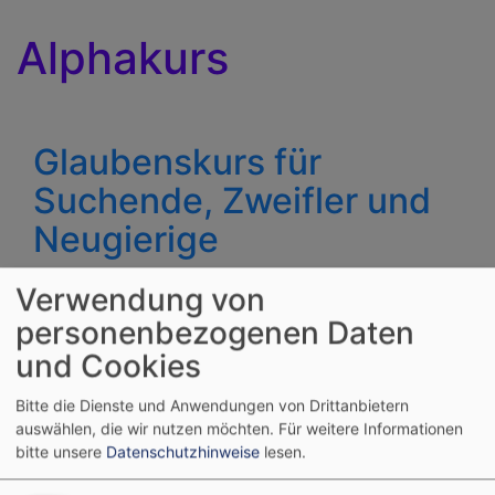
Alphakurs
Glaubenskurs für
Suchende, Zweifler und
Neugierige
Verwendung von
Viele Menschen haben ihre ganz persönlichen
Fragen, wenn es um den Glauben geht:
personenbezogenen Daten
und Cookies
„Gibt es Gott?“ „Hat mein Leben eine
Bedeutung?“ „Macht Glaube glücklich?“
Bitte die Dienste und Anwendungen von Drittanbietern
auswählen, die wir nutzen möchten.
Für weitere Informationen
Im Betsaal Trieb, in
bitte unsere
Datenschutzhinweise
lesen.
dem auch regelmäßig
Gottesdienste der