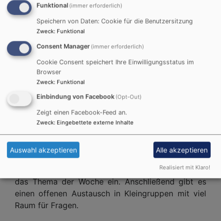
Funktional
(immer erforderlich)
evangelischen
Speichern von Daten: Cookie für die Benutzersitzung
Kirchengemeinde
Zweck
:
Funktional
Michelau gefeiert
werden, sind Sie mit
Consent Manager
(immer erforderlich)
diesen Fragen
Cookie Consent speichert Ihre Einwilligungsstatus im
willkommen.
Browser
Zweck
:
Funktional
Gemeinde- und
Einbindung von Facebook
(Opt-Out)
Bildrechte
beim Autor
Zeigt einen Facebook-Feed an.
konfessionsübergreifend wird ein Glaubenskurs in
Zweck
:
Eingebettete externe Inhalte
entspannter Atmosphäre für alle, die sich (wieder)
neu mit den Kernthemen des christlichen Glaubens
auseinandersetzen möchten, angeboten.
Auswahl akzeptieren
Alle akzeptieren
Realisiert mit Klaro!
Nach einem gemeinsamen Essen führt ein Video in
das Thema der Woche ein. Anschließend gibt es
einen offenen Austausch in Kleingruppen mit viel
Raum für Fragen.