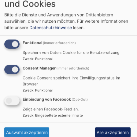
und Cookies
Not, so will ich dich erretten, und du sollst mich
preisen.“ Er bezeichnete den Vers anschaulich als
Bitte die Dienste und Anwendungen von Drittanbietern
„Telefonnummer Gottes“ und verglich das Gebet
auswählen, die wir nutzen möchten.
Für weitere Informationen
mit einem Telefonat – einem direkten Draht zu
bitte unsere
Datenschutzhinweise
lesen.
Gott, der jederzeit offensteht und auf den Verlass
ist.
Funktional
(immer erforderlich)
Speichern von Daten: Cookie für die Benutzersitzung
Weiterlesen
übe
Zweck
:
Funktional
Kon
Consent Manager
(immer erforderlich)
in
Cookie Consent speichert Ihre Einwilligungsstatus im
Sch
Open-Air-Gottesdienst
Browser
Zweck
:
Funktional
am Sportplatz „98 + 2“
Einbindung von Facebook
(Opt-Out)
Zeigt einen Facebook-Feed an.
Unter diesem Motto fand am Sonntag, dem
14. Juli
Zweck
:
Eingebettete externe Inhalte
unser pfarreiweiter
„Open Air Gottesdienst“
am
Sportplatz in Schwürbitz
statt.
Auswahl akzeptieren
Alle akzeptieren