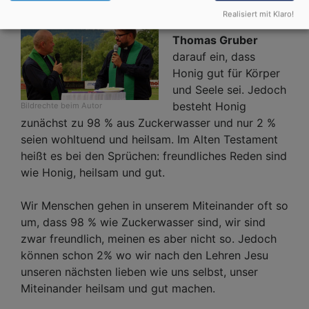
In ihrer Predigt gingen
Realisiert mit Klaro!
Matthias Hain und
Thomas Gruber
darauf ein, dass
Honig gut für Körper
und Seele sei. Jedoch
besteht Honig
Bildrechte
beim Autor
zunächst zu 98 % aus Zuckerwasser und nur 2 %
seien wohltuend und heilsam. Im Alten Testament
heißt es bei den Sprüchen: freundliches Reden sind
wie Honig, heilsam und gut.
Wir Menschen gehen in unserem Miteinander oft so
um, dass 98 % wie Zuckerwasser sind, wir sind
zwar freundlich, meinen es aber nicht so. Jedoch
können schon 2% wo wir nach den Lehren Jesu
unseren nächsten lieben wie uns selbst, unser
Miteinander heilsam und gut machen.