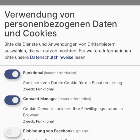
Spendenkonto
Verwendung von
personenbezogenen Daten
und Cookies
Hilfsaktion für Familie
Bitte die Dienste und Anwendungen von Drittanbietern
auswählen, die wir nutzen möchten.
Für weitere Informationen
Baker/Schweizer
bitte unsere
Datenschutzhinweise
lesen.
Das neu renovierte Haus der Familie
Funktional
(immer erforderlich)
Baker/Schweizer in der Hutweidstraße ist am
Speichern von Daten: Cookie für die Benutzersitzung
Morgen des 6. Januar in Flammen aufgegangen.
Zweck
:
Funktional
Nun h
at die Evang.-Luth. Kirchengemeinde ein
Consent Manager
(immer erforderlich)
Spendenkonto eingerichtet
. Sie bittet die
Cookie Consent speichert Ihre Einwilligungsstatus im
Menschen in Michelau und Umgebung um
Browser
Unterstützung.
Zweck
:
Funktional
Einbindung von Facebook
(Opt-Out)