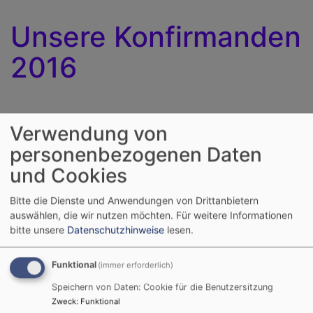
Unsere Konfirmanden
2016
In der Johanneskirche in Michelau haben diese jungen
Verwendung von
Frauen und Männer am Sonntag, 3. April, ihre
personenbezogenen Daten
Konfirmation gefeiert:
und Cookies
Bitte die Dienste und Anwendungen von Drittanbietern
In seiner Predigt zog
auswählen, die wir nutzen möchten.
Für weitere Informationen
Pfarrer Roland Höhr einen
bitte unsere
Datenschutzhinweise
lesen.
Vergleich: "Unser Leben
gleicht einem Mensch-
Funktional
(immer erforderlich)
ärgere-dich-nicht-Spiel.
Bildrechte
beim Autor
Speichern von Daten: Cookie für die Benutzersitzung
Wir leben nach
Zweck
:
Funktional