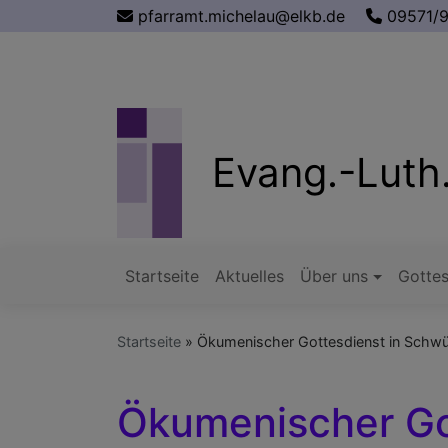
Direkt
pfarramt.michelau@elkb.de
09571/
zum
Inhalt
Evang.-Luth.
Startseite
Aktuelles
Über uns
Gottes
Hauptnavigation
Startseite
Ökumenischer Gottesdienst in Schwü
Ökumenischer Go