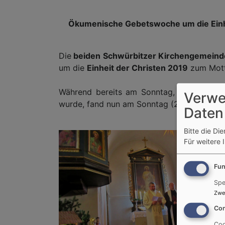
Ökumenische Gebetswoche um die Einhei
Die
beiden Schwürbitzer Kirchengemeind
um die
Einheit der Christen 2019
zum Mot
Während bereits am Sonntag, den 13. Janu
Verwe
wurde, fand nun am Sonntag (20. Januar) ein
Daten
Bitte die Di
Für weitere 
Fun
Spe
Zwe
Con
Coo