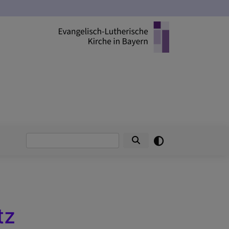
Suche
tz