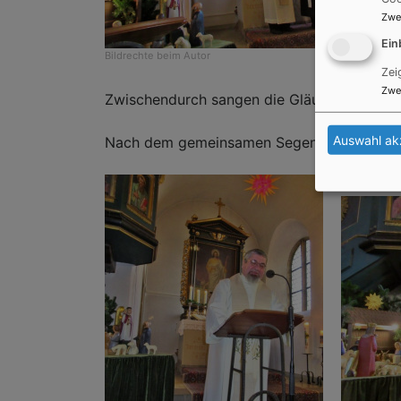
Zwe
Ein
Bildrechte
beim Autor
Zei
Zwe
Zwischendurch sangen die Gläubigen weitere
Auswahl ak
Nach dem gemeinsamen Segen dankten beide