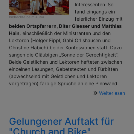
Interessenten. So
fand eingangs ein
Bildrechte
beim Autor
feierlicher Einzug mit
beiden Ortspfarrern, Diter Glaeser und Matthias
Hain,
einschließlich der Ministranten und den
Lektoren (Holger Fippl, Gabi Orlishausen und
Christine Habich) beider Konfessionen statt. Dazu
sangen die Gläubigen „Sonne der Gerechtigkeit“.
Beide Geistlichen und Lektoren hefteten zwischen
einzelnen Lesungen, Gebetstexten und Fürbitten
(abwechselnd mit Geistlichen und Lektoren
vorgetragen) farbige Sprüche an eine Pinnwand.
Weiterlesen
übe
Öku
Got
Gelungener Auftakt für
"Church and Bike"