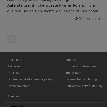
Auferstehungskirche wusste Pfarrer Roland Höhr
aus der jungen Geschichte der Kirche zu berichten:
Weiterlesen
übe
Gel
Auf
für
"Ch
and
Bik
Hauptnavigation
Fußbereichsmenü
Startseite
Kontakt
Aktuelles
Cookie-Einstellungen
Über uns
Impressum
Gottesdienste/Lebensbegleitung
Datenschutzerklärung
Gemeindeleben
Barrierefreiheitserklärung
Benutzermenü
Anmelden