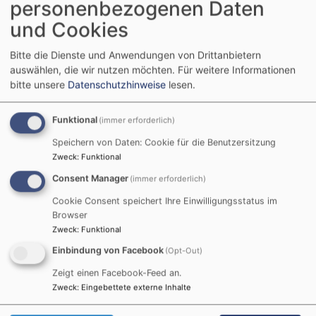
personenbezogenen Daten
Gottesdienst in der evangelischen Kirche statt.
und Cookies
Bitte die Dienste und Anwendungen von Drittanbietern
auswählen, die wir nutzen möchten.
Für weitere Informationen
Eingangs wurde ein
bitte unsere
Datenschutzhinweise
lesen.
kleiner Einzug mit
beiden Ortspfarrern,
Funktional
(immer erforderlich)
Diter Glaeser
Speichern von Daten: Cookie für die Benutzersitzung
(katholische Kirche)
Zweck
:
Funktional
und Matthias Hain
Bildrechte
beim Autor
Consent Manager
(evangelische Kirche)
, einschließlich der Lektoren
(immer erforderlich)
beider Konfessionen (Heike Fischer, Thomas
Cookie Consent speichert Ihre Einwilligungsstatus im
Gruber und Horst Habermann sowie Ute Heinz
Browser
(Mesnerin) vom Kirchenvorstand) abgehalten.
Zweck
:
Funktional
Weiterlesen
über
Einbindung von Facebook
(Opt-Out)
Ökume
Gotte
Zeigt einen Facebook-Feed an.
in
Zweck
:
Eingebettete externe Inhalte
Ökumenischer
Schwü