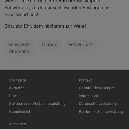
wieder im Zug, begleitet von der Blaskapelle
Schwürbitz, zu den anschließenden Ehrungen im
Feuerwehrhaus!
Gott zur Ehr, dem nächsten zur Wehr!
Feuerwehr
Diakon
Schwürbitz
Ökumene
Hauptnavigation
Fußbereichsmenü
Startseite
Kontakt
Aktuelles
Cookie-Einstellungen
Über uns
Impressum
Gottesdienste/Lebensbegleitung
Datenschutzerklärung
Gemeindeleben
Barrierefreiheitserklärung
Benutzermenü
Anmelden