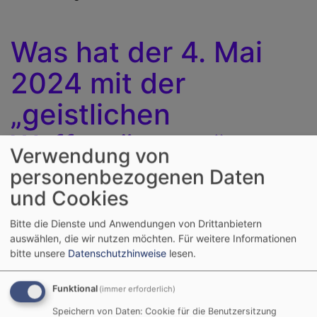
Was hat der 4. Mai
2024 mit der
„geistlichen
Waffenrüstung“ zu
Verwendung von
tun?
personenbezogenen Daten
und Cookies
Bitte die Dienste und Anwendungen von Drittanbietern
Ganz einfach: Der 4. Mai
auswählen, die wir nutzen möchten.
Für weitere Informationen
ist der Florianstag und
bitte unsere
Datenschutzhinweise
lesen.
der ist der Schutzpatron
der Feuerwehr. Ja und die
Funktional
(immer erforderlich)
Feuerwehr braucht eine
„Rüstung“ gegen Flammen
Speichern von Daten: Cookie für die Benutzersitzung