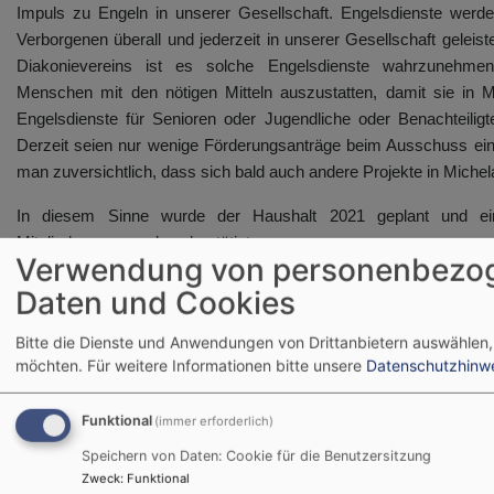
Impuls zu Engeln in unserer Gesellschaft. Engelsdienste werd
Verborgenen überall und jederzeit in unserer Gesellschaft geleist
Diakonievereins ist es solche Engelsdienste wahrzunehme
Menschen mit den nötigen Mitteln auszustatten, damit sie in M
Engelsdienste für Senioren oder Jugendliche oder Benachteilig
Derzeit seien nur wenige Förderungsanträge beim Ausschuss ein
man zuversichtlich, dass sich bald auch andere Projekte in Miche
In diesem Sinne wurde der Haushalt 2021 geplant und ei
Mitgliederversammlung bestätigt.
Verwendung von personenbezo
Die Arbeit in den Kinderta
Daten und Cookies
Regenbogen“ und „Sophienheim
ein Grundpfeiler der diakon
Bitte die Dienste und Anwendungen von Drittanbietern auswählen,
möchten.
Für weitere Informationen bitte unsere
Datenschutzhinw
unserer Zukunft. Daher wurde
1.000 € pro Einrichtung gewähr
Aus- und Weiterbildun
Funktional
(immer erforderlich)
Berufspraktikant:innen zu un
Speichern von Daten: Cookie für die Benutzersitzung
absehbar, dass in den nächs
Zweck
:
Funktional