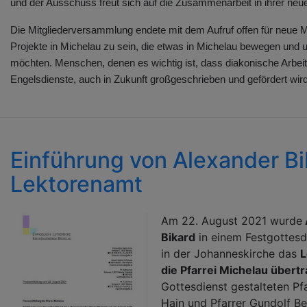
und der Ausschuss freut sich auf die Zusammenarbeit in ihrer neue
Die Mitgliederversammlung endete mit dem Aufruf offen für neue M
Projekte in Michelau zu sein, die etwas in Michelau bewegen und 
möchten. Menschen, denen es wichtig ist, dass diakonische Arbei
Engelsdienste, auch in Zukunft großgeschrieben und gefördert wird
Einführung von Alexander Bi
Lektorenamt
Am 22. August 2021 wurde
Bikard
in einem Festgottesd
in der Johanneskirche das
L
die Pfarrei Michelau übert
Gottesdienst gestalteten Pf
Hain und Pfarrer Gundolf Be