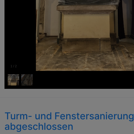
1
/
2
Turm- und Fenstersanierun
abgeschlossen