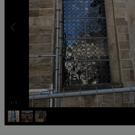
1
/
3