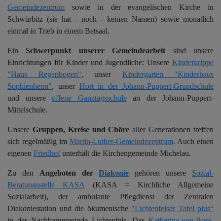
Gemeindezentrum
sowie in der evangelischen Kirche in
Schwürbitz (sie hat - noch - keinen Namen) sowie monatlich
einmal in Trieb in einem Betsaal.
Ein
Schwerpunkt unserer Gemeindearbeit
sind unsere
Einrichtungen für Kinder und Jugendliche:
Unsere
Kinderkrippe
"Haus Regenbogen"
, unser
Kindergarten "Kinderhaus
Sophienheim"
, unser
Hort in der Johann-Puppert-Grundschule
und unsere
offene Ganztagsschule
an der Johann-Puppert-
Mittelschule.
Unsere
Gruppen, Kreise und Chöre
aller Generationen treffen
sich regelmäßig im
Martin-Luther-Gemeindezentrum
.
Auch einen
eigenen
Friedhof
unterhält die Kirchengemeinde Michelau.
Zu den
Angeboten der
Diakonie
gehören unsere
Sozial-
Beratungsstelle KASA
(KASA = Kirchliche Allgemeine
Sozialarbeit), der ambulante Pflegdienst der Zentralen
Diakoniestation und die ökumenische
"Lichtenfelser Tafel plus“
in der Nachbargemeinde Lichtenfels. Das
Katharina-von-Bora-