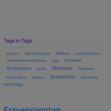
Tags in Tags
Diakon
Andacht
Band Wolkenlos
Johanneskirche
Kirchweih
Johanneskirche Michelau
Kigo
Michelau
Konfirmation
Konfis
Ordination
Schwürbitz
Ökumene
Pfarrer Beck
Radtour
more tags
Frauensonntag