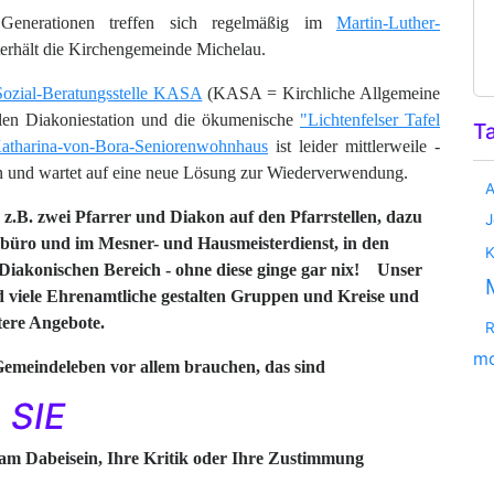
Generationen treffen sich regelmäßig im
Martin-Luther-
erhält die Kirchengemeinde Michelau.
Sozial-Beratungsstelle KASA
(KASA = Kirchliche Allgemeine
ralen Diakoniestation und die ökumenische
"Lichtenfelser Tafel
Ta
atharina-von-Bora-Seniorenwohnhaus
ist leider mittlerweile -
 und wartet auf eine neue Lösung zur Wiederverwendung.
A
z.B. zwei Pfarrer und Diakon auf den Pfarrstellen, dazu
J
rrbüro und im Mesner- und Hausmeisterdienst, in den
K
iakonischen Bereich - ohne diese ginge gar nix! Unser
 viele Ehrenamtliche gestalten Gruppen und Kreise und
tere Angebote.
R
mo
Gemeindeleben vor allem brauchen, das sind
SIE
e am Dabeisein, Ihre Kritik oder Ihre Zustimmung