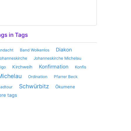
gs in Tags
Diakon
ndacht
Band Wolkenlos
ohanneskirche
Johanneskirche Michelau
Konfirmation
Kirchweih
igo
Konfis
Michelau
Ordination
Pfarrer Beck
Schwürbitz
Ökumene
adtour
re tags