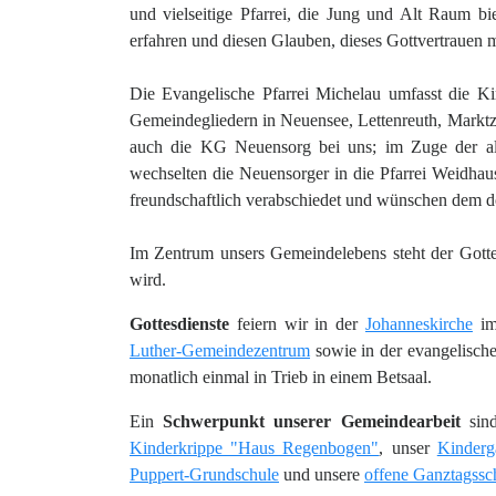
und vielseitige Pfarrei, die Jung und Alt Raum b
erfahren und diesen Glauben, dieses Gottvertrauen m
Die Evangelische Pfarrei Michelau umfasst die K
Gemeindegliedern in Neuensee, Lettenreuth, Markt
auch die KG Neuensorg bei uns; im Zuge der all
wechselten die Neuensorger in die Pfarrei Weidhau
freundschaftlich verabschiedet und wünschen dem d
Im Zentrum unsers Gemeindelebens steht der Gottesdi
wird.
Gottesdienste
feiern wir in der
Johanneskirche
im
Luther-Gemeindezentrum
sowie in der evangelische
monatlich einmal in Trieb in einem Betsaal.
Ein
Schwerpunkt unserer Gemeindearbeit
sind
Kinderkrippe "Haus Regenbogen"
, unser
Kinderg
Puppert-Grundschule
und unsere
offene Ganztagssc