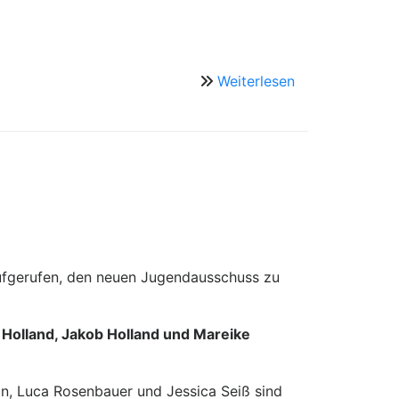
Weiterlesen
über
Reformationsfe
in
Michelau
ufgerufen, den neuen Jugendausschuss zu
d Holland, Jakob Holland und Mareike
in, Luca Rosenbauer und Jessica Seiß sind